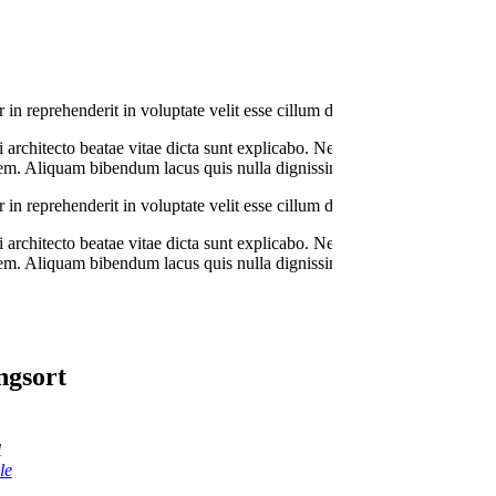
reprehenderit in voluptate velit esse cillum dolore eu fugiat nulla paria
architecto beatae vitae dicta sunt explicabo. Nemo enim ipsam voluptat
. Aliquam bibendum lacus quis nulla dignissim faucibus. Sed mauris enim
reprehenderit in voluptate velit esse cillum dolore eu fugiat nulla paria
architecto beatae vitae dicta sunt explicabo. Nemo enim ipsam voluptat
. Aliquam bibendum lacus quis nulla dignissim faucibus. Sed mauris enim
ngsort
1
le