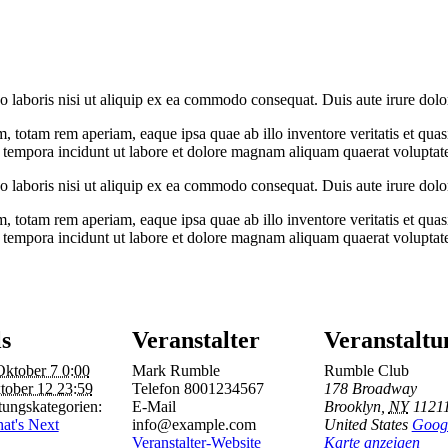
laboris nisi ut aliquip ex ea commodo consequat. Duis aute irure dolor in 
otam rem aperiam, eaque ipsa quae ab illo inventore veritatis et quasi 
tempora incidunt ut labore et dolore magnam aliquam quaerat voluptatem
laboris nisi ut aliquip ex ea commodo consequat. Duis aute irure dolor in 
otam rem aperiam, eaque ipsa quae ab illo inventore veritatis et quasi 
tempora incidunt ut labore et dolore magnam aliquam quaerat voluptatem
ls
Veranstalter
Veranstaltu
Oktober 7 0:00
Mark Rumble
Rumble Club
tober 12 23:59
Telefon
8001234567
178 Broadway
tungskategorien:
E-Mail
Brooklyn
,
NY
1121
at's Next
info@example.com
United States
Goog
Veranstalter-Website
Karte anzeigen