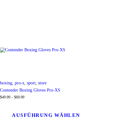
boxing
,
pro-x
,
sport
,
store
Contender Boxing Gloves Pro-XS
$
49
.
99
–
$
69
.
99
Preisspanne:
$49
.
Dieses
9
Produkt
9
weist
AUSFÜHRUNG WÄHLEN
bis
mehrere
$69
.
Varianten
9
auf.
9
Die
Optionen