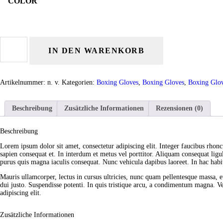
COLOR
Excellence
Pro-
IN DEN WARENKORB
Style
Boxing
Gloves
Menge
Artikelnummer:
n. v.
Kategorien:
Boxing Gloves
,
Boxing Gloves
,
Boxing Glo
Beschreibung
Zusätzliche Informationen
Rezensionen (0)
Beschreibung
Lorem ipsum dolor sit amet, consectetur adipiscing elit. Integer faucibus rhoncu
sapien consequat et. In interdum et metus vel porttitor. Aliquam consequat ligu
purus quis magna iaculis consequat. Nunc vehicula dapibus laoreet. In hac habita
Mauris ullamcorper, lectus in cursus ultricies, nunc quam pellentesque massa, 
dui justo. Suspendisse potenti. In quis tristique arcu, a condimentum magna. Ve
adipiscing elit.
Zusätzliche Informationen