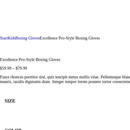
Start
Kids
Boxing Gloves
Excellence Pro-Style Boxing Gloves
Excellence Pro-Style Boxing Gloves
$
59
.
99
–
$
79
.
99
Preisspanne:
$59
.
Fusce rhoncus porttitor nisl, quis suscipit metus mollis vitae. Pellentesque bla
9
mauris, iaculis dignissim diam. Integer tempor lorem posuere tortor consectetur,
9
bis
$79
.
9
SIZE
9