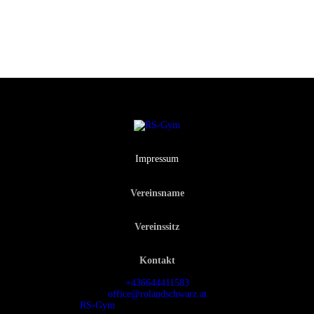
Impressum
Vereinsname
RS Gym Muay Thai
ZVR: 740903213
Vereinssitz
Dr.-Hans-Lechner-Straße 9
5071 Wals-Siezenheim
Kontakt
Roland Schwarz
+436644411583
office@rolandschwarz.at
RS-Gym
© 2026. All Rights Reserved.